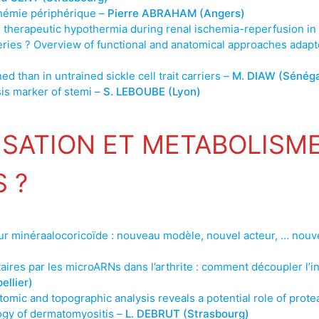
schémie périphérique –
Pierre ABRAHAM (Angers)
 therapeutic hypothermia during renal ischemia-reperfusion in
eries ? Overview of functional and anatomical approaches adapt
ned than in untrained sickle cell trait carriers –
M. DIAW (Sénéga
sis marker of stemi –
S. LEBOUBE (Lyon)
ISATION ET METABOLISME
 ?
r minéraalocoricoïde : nouveau modèle, nouvel acteur, … nouve
aires par les microARNs dans l’arthrite : comment découpler l’i
llier)
omic and topographic analysis reveals a potential role of pro
ogy of dermatomyositis –
L. DEBRUT (Strasbourg)