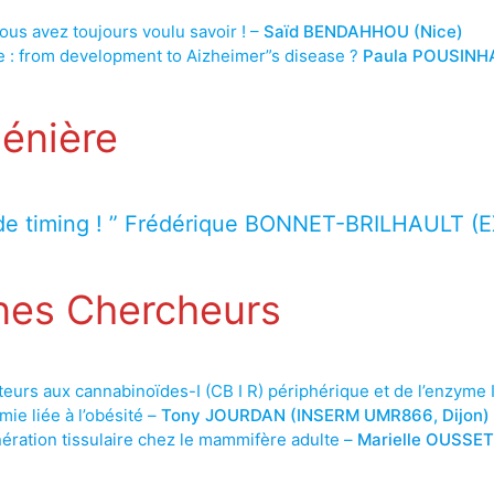
ous avez toujours voulu savoir ! –
Saïd BENDAHHOU (Nice)
e : from development to Aizheimer”s disease ?
Paula POUSINHA
énière
de timing ! ” Frédérique BONNET-BRILHAULT (E
nes Chercheurs
pteurs aux cannabinoïdes-I (CB I R) périphérique et de l’enzym
mie liée à l’obésité –
Tony JOURDAN (INSERM UMR866, Dijon)
ération tissulaire chez le mammifère adulte –
Marielle OUSSET