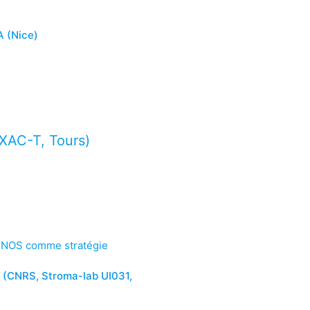
 (Nice)
XAC-T, Tours)
e INOS comme stratégie
 (CNRS, Stroma-lab UI031,