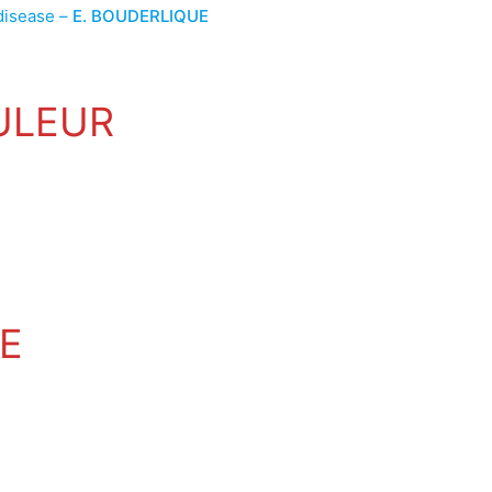
 disease –
E. BOUDERLIQUE
ULEUR
E