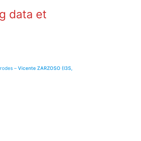
g data et
ctrodes –
Vicente ZARZOSO (I3S,