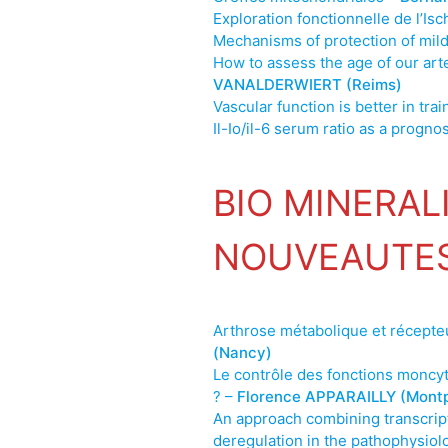
Exploration fonctionnelle de l’I
Mechanisms of protection of mild
How to assess the age of our art
VANALDERWIERT (Reims)
Vascular function is better in trai
Il-Io/il-6 serum ratio as a progno
BIO MINERAL
NOUVEAUTES
Arthrose métabolique et récepteu
(Nancy)
Le contrôle des fonctions moncyt
? –
Florence APPARAILLY (Montpe
An approach combining transcript
deregulation in the pathophysiol