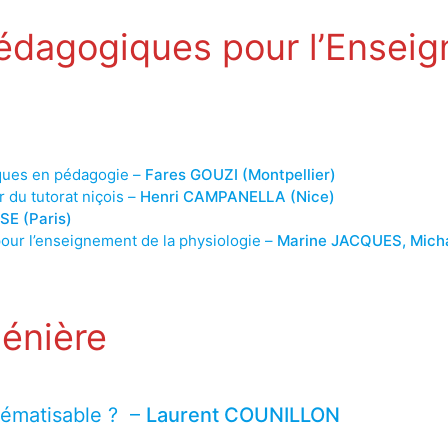
édagogiques pour l’Enseig
iques en pédagogie –
Fares GOUZI (Montpellier)
r du tutorat niçois –
Henri CAMPANELLA (Nice)
ESE (Paris)
 pour l’enseignement de la physiologie –
Marine JACQUES, Micha
énière
hématisable ? –
Laurent COUNILLON