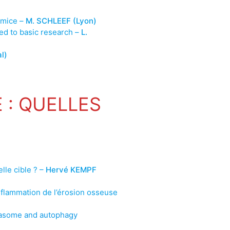
 mice –
M. SCHLEEF (Lyon)
ed to basic research –
L.
l)
 : QUELLES
lle cible ? –
Hervé KEMPF
nflammation de l’érosion osseuse
teasome and autophagy